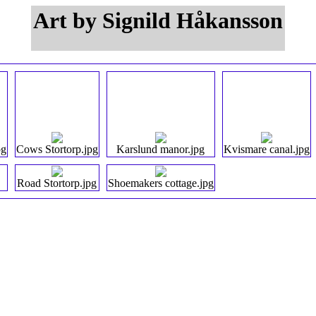
Art by Signild Håkansson
pg
Cows Stortorp.jpg
Karslund manor.jpg
Kvismare canal.jpg
Road Stortorp.jpg
Shoemakers cottage.jpg